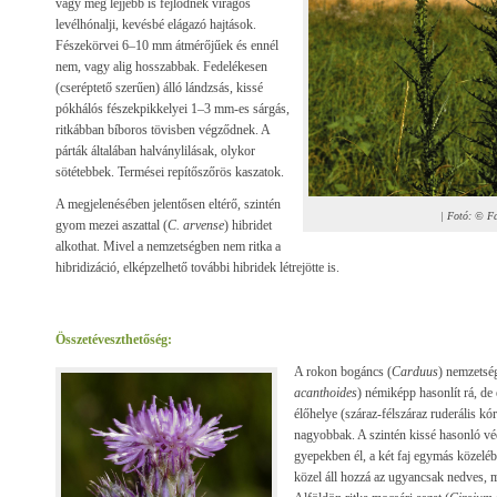
vagy még lejjebb is fejlődnek virágos
levélhónalji, kevésbé elágazó hajtások.
Fészekörvei 6–10 mm átmérőjűek és ennél
nem, vagy alig hosszabbak. Fedelékesen
(cseréptető szerűen) álló lándzsás, kissé
pókhálós fészekpikkelyei 1–3 mm-es sárgás,
ritkábban bíboros tövisben végződnek. A
párták általában halványlilásak, olykor
sötétebbek. Termései repítőszőrös kaszatok.
A megjelenésében jelentősen eltérő, szintén
| Fotó: © F
gyom mezei aszattal (
C. arvense
) hibridet
alkothat. Mivel a nemzetségben nem ritka a
hibridizáció, elképzelhető további hibridek létrejötte is.
Összetéveszthetőség:
A rokon bogáncs (
Carduus
) nemzetség
acanthoides
) némiképp hasonlít rá, d
élőhelye (száraz-félszáraz ruderális kór
nagyobbak. A szintén kissé hasonló vé
gyepekben él, a két faj egymás közelé
közel áll hozzá az ugyancsak nedves, 