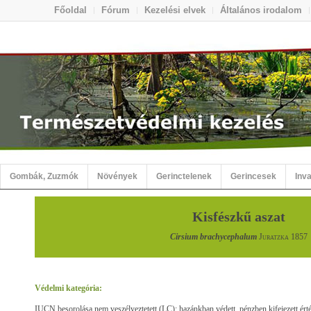
Főoldal
Fórum
Kezelési elvek
Általános irodalom
Gombák, Zuzmók
Növények
Gerinctelenek
Gerincesek
Inva
Kisfészkű aszat
Cirsium brachycephalum
Juratzka
1857
Védelmi kategória:
IUCN besorolása nem veszélyeztetett (LC); hazánkban védett, pénzben kifejezett ért