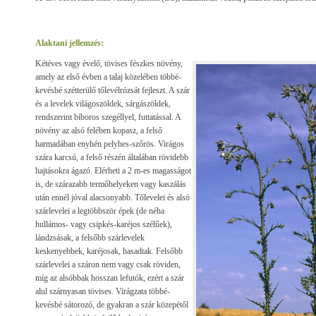
Alaktani jellemzés:
Kétéves vagy évelő, tövises fészkes növény,
amely az első évben a talaj közelében többé-
kevésbé szétterülő tőlevélrózsát fejleszt. A szár
és a levelek világoszöldek, sárgászöldek,
rendszerint bíboros szegéllyel, futtatással. A
növény az alsó felében kopasz, a felső
harmadában enyhén pelyhes-szőrös. Virágos
szára karcsú, a felső részén általában rövidebb
hajtásokra ágazó. Elérheti a 2 m-es magasságot
is, de szárazabb termőhelyeken vagy kaszálás
után ennél jóval alacsonyabb. Tőlevelei és alsó
szárlevelei a legtöbbször épek (de néha
hullámos- vagy csipkés-karéjos szélűek),
lándzsásak, a felsőbb szárlevelek
keskenyebbek, karéjosak, hasadtak. Felsőbb
szárlevelei a száron nem vagy csak röviden,
míg az alsóbbak hosszan lefutók, ezért a szár
alul szárnyasan tövises. Virágzata többé-
kevésbé sátorozó, de gyakran a szár közepétől