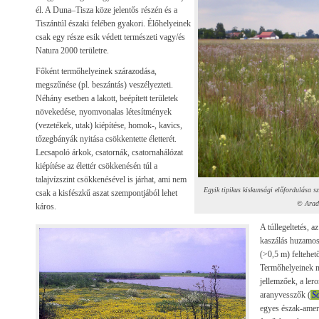
él. A Duna–Tisza köze jelentős részén és a
Tiszántúl északi felében gyakori. Élőhelyeinek
csak egy része esik védett természeti vagy/és
Natura 2000 területre.
Főként termőhelyeinek szárazodása,
megszűnése (pl. beszántás) veszélyezteti.
Néhány esetben a lakott, beépített területek
növekedése, nyomvonalas létesítmények
(vezetékek, utak) kiépítése, homok-, kavics,
tőzegbányák nyitása csökkentette életterét.
Lecsapoló árkok, csatornák, csatornahálózat
kiépítése az élettér csökkenésén túl a
talajvízszint csökkenésével is járhat, ami nem
Egyik tipikus kiskunsági előfordulása s
csak a kisfészkű aszat szempontjából lehet
© Arad
káros.
A túllegeltetés, a
kaszálás huzamos
(>0,5 m) feltehet
Termőhelyeinek n
jellemzőek, a ler
aranyvesszők (
S
egyes észak-ameri