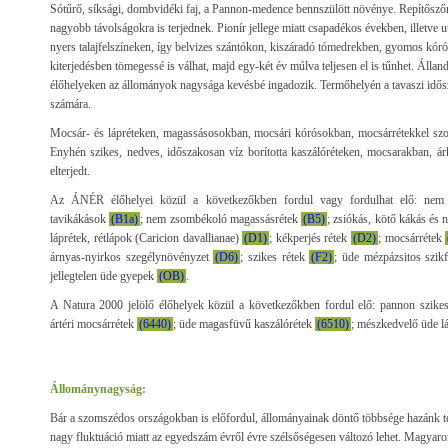
Sótűrő, síksági, dombvidéki faj, a Pannon-medence bennszülött növénye. Repítőszőrő
nagyobb távolságokra is terjednek. Pionír jellege miatt csapadékos években, illetve
nyers talajfelszíneken, így belvizes szántókon, kiszáradó tómedrekben, gyomos kór
kiterjedésben tömegessé is válhat, majd egy-két év múlva teljesen el is tűnhet. Álla
élőhelyeken az állományok nagysága kevésbé ingadozik. Termőhelyén a tavaszi idősz
számára.
Mocsár- és lápréteken, magassásosokban, mocsári kórósokban, mocsárrétekkel szo
Enyhén szikes, nedves, időszakosan víz borította kaszálóréteken, mocsarakban, ár
elterjedt.
Az ÁNÉR élőhelyei közül a következőkben fordul vagy fordulhat elő:
nem 
tavikákások
(B1a)
;
nem zsombékoló magassásrétek
(B5)
;
zsiókás, kötő kákás és 
láprétek, rétlápok (Caricion davallianae)
(D1)
; kékperjés rétek
(D2)
; mocsárrétek
árnyas-nyirkos szegélynövényzet
(D6)
;
szikes rétek
(F2)
; üde mézpázsitos szi
jellegtelen üde gyepek
(OB)
.
A Natura 2000 jelölő élőhelyek közül a következőkben fordul elő: pannon szik
ártéri mocsárrétek
(6440)
; üde magasfüvű kaszálórétek
(6510)
; mészkedvelő üde l
Állománynagyság:
Bár a szomszédos országokban is előfordul, állományainak döntő többsége hazánk ter
nagy fluktuáció miatt az egyedszám évről évre szélsőségesen változó lehet. Magyaro