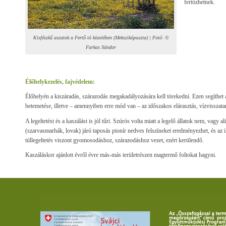
fertőzhetnek.
Kisfészkű aszatok a Fertő tó közelében (Mekszikópuszta) | Fotó: ©
Farkas Sándor
Élőhelykezelés, fajvédelem:
Élőhelyén a kiszáradás, szárazodás megakadályozására kell törekedni. Ezen segíthet 
betemetése, illetve – amennyiben erre mód van – az időszakos elárasztás, vízvisszatar
A legeltetést és a kaszálást is jól tűri. Szúrós volta miatt a legelő állatok nem, vagy a
(szarvasmarhák, lovak) járó taposás pionír nedves felszíneket eredményezhet, és az il
túllegeltetés viszont gyomosodáshoz, szárazodáshoz vezet, ezért kerülendő.
Kaszáláskor ajánlott évről évre más-más területrészen magtermő foltokat hagyni.