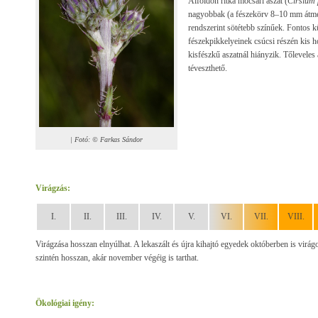
Alföldön ritka mocsári aszat (
Cirsium 
nagyobbak (a fészekörv 8–10 mm átmérő
rendszerint sötétebb színűek. Fontos 
fészekpikkelyeinek csúcsi részén kis h
kisfészkű aszatnál hiányzik. Tőleveles á
téveszthető.
| Fotó: © Farkas Sándor
Virágzás:
I.
II.
III.
IV.
V.
VI.
VII.
VIII.
Virágzása hosszan elnyúlhat. A lekaszált és újra kihajtó egyedek októberben is virá
szintén hosszan, akár november végéig is tarthat.
Ökológiai igény: