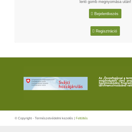
lenti gomb megnyomása után!
Bejelentkezés
Regisztráció
© Copyright - Természetvédelmi kezelés |
Feltöltés