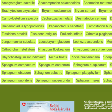
Amblystegium saxatile
Anacamptodon splachnoides
Anomodon rostratu
Brachytecium oxycladum
Bryum neodamense
Bryum stirtonii
Bryum ve
Campylostelium saxicola
Cephalozia lacinulata
Desmatodon cernuus
D
Drepanocladus lycopodioides
Drepanocladus sendtneri
Enthostodon hun
Fissidens arnoldii
Fissidens exiguus
Frullania inflata
Grimmia plagiopo
Jungermannia subulata
Leucobryum glaucum
Lophozia ascendens
Mee
Orthotrichum stellatum
Phascum floekeanum
Physcomitrium sphaericu
Rhynchostegium rotundifolium
Riccia frostii
Riccia huebeneriana
Scorp
Sphagnum compactum
Sphagnum contortum
Sphagnum cuspidatum
S
Sphagnum obtusum
Sphagnum palustre
Sphagnum platyphyllum
Spha
Sphagnum subnitens
Sphagnum subsecundum
Sphagnum teres
Sphag