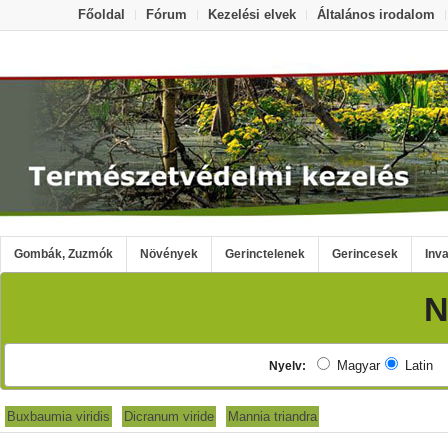
Főoldal
Fórum
Kezelési elvek
Általános irodalom
Gombák, Zuzmók
Növények
Gerinctelenek
Gerincesek
Inva
N
Magyar
Lat
Nyelv:
Buxbaumia viridis
Dicranum viride
Mannia triandra