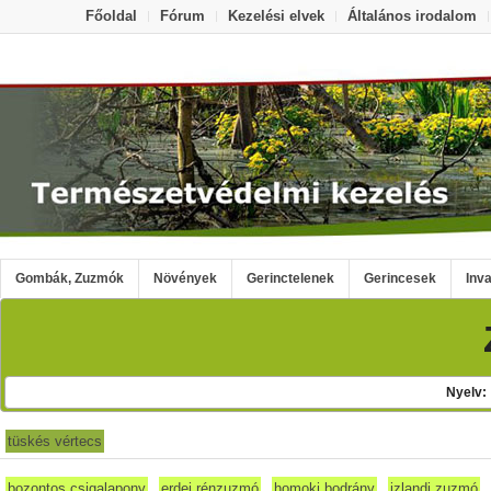
Főoldal
Fórum
Kezelési elvek
Általános irodalom
Gombák, Zuzmók
Növények
Gerinctelenek
Gerincesek
Inva
Nyelv
tüskés vértecs
bozontos csigalapony
erdei rénzuzmó
homoki bodrány
izlandi zuzmó