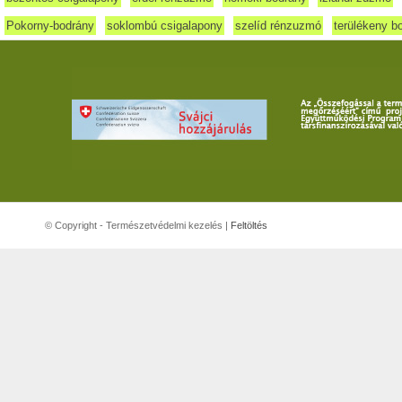
Pokorny-bodrány
soklombú csigalapony
szelíd rénzuzmó
terülékeny b
© Copyright - Természetvédelmi kezelés |
Feltöltés