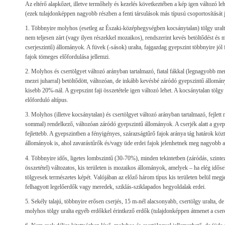
Az eltérő alapkőzet, illetve termőhely és kezelés következtében a kép igen változó le
(ezek tulajdonképpen nagyobb részben a fenti társulások más típusú csoportosítását j
1. Többnyire molyhos (esetleg az Északi-középhegységben kocsánytalan) tölgy uralta
nem teljesen zárt (vagy ilyen részekkel mozaikos), rendszerint kevés betöltődést és ma
cserjeszintű) állományok. A füvek (-sások) uralta, fajgazdag gyepszint többnyire jól f
fajok tömeges előfordulása jellemzi.
2. Molyhos és csertölgyet változó arányban tartalmazó, fiatal fákkal (legnagyobb me
mezei juharral) betöltődött, változóan, de inkább kevésbé záródó gyepszintű állomán
kisebb 20%-nál. A gyepszint faji összetétele igen változó lehet. A kocsánytalan tölgy
előforduló altípus.
3. Molyhos (illetve kocsánytalan) és csertölgyet változó arányban tartalmazó, fejlett 
sommal) rendelkező, változóan záródó gyepszintű állományok. A cserjék alatt a gyeps
fejlettebb. A gyepszintben a fényigényes, szárazságtűrő fajok aránya tág határok köz
állományok is, ahol zavarástűrők és/vagy üde erdei fajok jelenhetnek meg nagyobb 
4. Többnyire idős, ligetes lombszintű (30-70%), minden tekintetben (záródás, szinteze
összetétel) változatos, kis területen is mozaikos állományok, amelyek – ha elég idős
tölgyesek természetes képét. Valójában az előző három típus kis területen belül me
felhagyott legelőerdők vagy meredek, sziklás-sziklapados hegyoldalak erdei.
5. Sekély talajú, többnyire erősen cserjés, 15 m-nél alacsonyabb, csertölgy uralta, d
molyhos tölgy uralta egyéb erdőkkel érintkező erdők (tulajdonképpen átmenet a cse