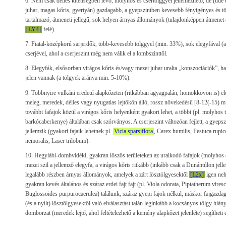
6. Nem csak délies kitettségben lévő, molyhos és csertölggyel jellemezhető, de (üde e
juhar, magas kőris, gyertyán) gazdagabb, a gyepszintben kevesebb fényigényes és tö
tartalmazó, átmeneti jellegű, sok helyen árnyas állományok (tulajdonképpen átmenet 
[LY4]
felé).
7. Fiatal-középkorú sarjerdők, több-kevesebb tölggyel (min. 33%), sok elegyfával (a
cserjével, ahol a cserjeszint még nem válik el a lombszinttől.
8. Elegyfák, elsősorban virágos kőris és/vagy mezei juhar uralta „konszociációk”, ha
jelen vannak (a tölgyek aránya min. 5-10%).
9. Többnyire vulkáni eredetű alapkőzeten (ritkábban agyagpalán, homokkövön is) el
meleg, meredek, délies vagy nyugatias lejtőkön álló, rossz növekedésű [8-12(-15) 
további fafajok közül a virágos kőris helyenként gyakori lehet, a többi (pl. molyhos t
barkócaberkenye) általában csak szórványos. A cserjeszint változóan fejlett, a gyepsz
jellemzik (gyakori fajaik lehetnek pl.
Vicia sparsiflora
, Carex humilis, Festuca rupico
nemoralis, Laser trilobum).
10. Hegylábi-dombvidéki, gyakran löszös területeken az uralkodó fafajok (molyhos és
mezei szil a jellemző elegyfa, a virágos kőris ritkább (inkább csak a Dunántúlon jel
legalább részben árnyas állományok, amelyek a zárt lösztölgyesektől
[L2x]
igen neh
gyakran kevés általános és száraz erdei fajt fajt (pl. Viola odorata, Piptatherum vire
Buglossoides purpurocaerulea) találunk, száraz gyepi fajok nélkül, máskor fajgazdaga
(és a nyílt) lösztölgyesektől való elválasztást talán leginkább a kocsányos tölgy hián
domborzat (meredek lejtő, ahol feltételezhető a kemény alapkőzet jelenléte) segítheti el