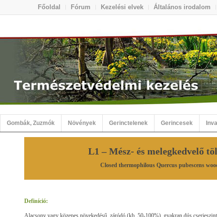
Főoldal
Fórum
Kezelési elvek
Általános irodalom
Gombák, Zuzmók
Növények
Gerinctelenek
Gerincesek
Inva
L1 – Mész- és melegkedvelő tö
Closed thermophilous Quercus pubescens woo
Definíció:
Alacsony vagy közepes növekedésű, záródó (kb. 50-100%), gyakran dús cserjeszintű