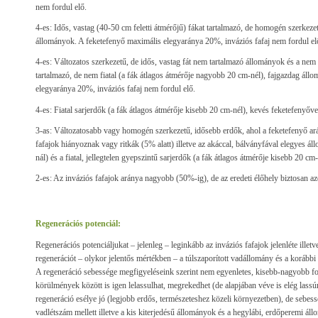
nem fordul elő.
4-es: Idős, vastag (40-50 cm feletti átmérőjű) fákat tartalmazó, de homogén szerkeze
állományok. A feketefenyő maximális elegyaránya 20%, inváziós fafaj nem fordul el
4-es: Változatos szerkezetű, de idős, vastag fát nem tartalmazó állományok és a nem 
tartalmazó, de nem fiatal (a fák átlagos átmérője nagyobb 20 cm-nél), fajgazdag ál
elegyaránya 20%, inváziós fafaj nem fordul elő.
4-es: Fiatal sarjerdők (a fák átlagos átmérője kisebb 20 cm-nél), kevés feketefenyőv
3-as: Változatosabb vagy homogén szerkezetű, idősebb erdők, ahol a feketefenyő ar
fafajok hiányoznak vagy ritkák (5% alatt) illetve az akáccal, bálványfával elegyes
nál) és a fiatal, jellegtelen gyepszintű sarjerdők (a fák átlagos átmérője kisebb 20 cm-
2-es: Az inváziós fafajok aránya nagyobb (50%-ig), de az eredeti élőhely biztosan az
Regenerációs potenciál:
Regenerációs potenciáljukat – jelenleg – leginkább az inváziós fafajok jelenléte illet
regenerációt – olykor jelentős mértékben – a túlszaporított vadállomány és a korábbi 
A regeneráció sebessége megfigyeléseink szerint nem egyenletes, kisebb-nagyobb fo
körülmények között is igen lelassulhat, megrekedhet (de alapjában véve is elég lassún
regeneráció esélye jó (legjobb erdős, természeteshez közeli környezetben), de sebe
vadlétszám mellett illetve a kis kiterjedésű állományok és a hegylábi, erdőperemi ál