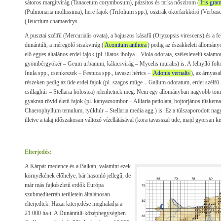
sátoros margitvirág (Tanacetum corymbosum), pázsitos és tarka nőszirom (
Iris gra
(Pulmonaria mollissima), here fajok (Trifolium spp.), osztrák ökörfarkkóró (Verba
(Teucrium chamaedrys.
A pusztai szélfű (Mercurialis ovata), a bajuszos kásafű (Oryzopsis virescens) és a 
dunántúli, a méregölő sisakvirág (
Aconitum anthora
) pedig az északkeleti állomán
elő egyes általános erdei fajok (pl. illatos ibolya – Viola odorata, széleslevelű sala
gyömbérgyökér – Geum urbanum, kákicsvirág – Mycelis muralis) is. A felnyíló folto
Inula spp., csenkeszek – Festuca spp., tavaszi hérics –
Adonis vernalis
), az árnyasa
részeken pedig az üde erdei fajok (pl. szagos müge – Galium odoratum, erdei szélfű 
csillaghúr – Stellaria holostea) jelenhetnek meg. Nem egy állományban nagyobb töm
gyakran rövid életű fajok (pl. kányazsombor – Alliaria petiolata, bojtorjános tüskema
Chaerophyllum temulum, tyúkhúr – Stellaria media agg.) is. Ez a túlszaporodott na
illetve a talaj időszakosan változó vízellátásával (kora tavasszal üde, majd gyorsan k
Elterjedés:
A Kárpát-medence és a Balkán, valamint ezek
környékének élőhelye, bár hasonló jellegű, de
már más fajkészletű erdők Európa
szubmediterrán területein általánosan
elterjedtek. Hazai kiterjedése meghaladja a
21 000 ha-t. A Dunántúli-középhegységben