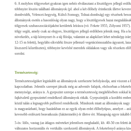
6. A molyhos tölgyeseket gyakran igen nehéz elválasztani a lösztölgyes jellegű erdők
többnyire löszön található állományok (pl. ahol a két élőhely érintkezik illetve keve
dombvidék, Velencei-hegység, Külső-Somogy, Tolnai-dombság) egy részének besor
állományok esetén a hasonlóság olyan nagy, hogy a lösztölgyesek hazai megtalálása
tölgyesek szubasszociációjaként kerületek leírásra (vö. Fekete 1955, Zólyomi 1957).
tölgy segíti, amely csak az elegyes, lösztölgyes jellegű erdőkben jelenik meg. Ha a 
növekedés, a táji környezet és a táj flórája, valamint az alapkőzet lehet némiképp i
12-15 m feletti), hegylábi-síkvidéki löszre jellemző vegetációmozaikba ágyazott, laz
löszszerű kőzetliszten), többnyire kevésbé meredek oldalakon vagy sík részeken elő
sorolni.
Természetesség:
Természetességüket leginkább az állományok szerkezete befolyásolja, ami viszont a
kapcsolatban. Jelentős szerepet játszik még az adventív fafajok, elsősorban a feketef
mennyisége, aránya is. A gyepszint szerepe a természetesség megítélésében sokkal kis
fajkészletű gyepszinttel rendelkező állományok ritkák. Gyepszintjük a korábbi embe
közül talán a legnagyobb pufferrel rendelkezik. Mindezek miatt az állományok nagy 
is magyarázható, hogy hazánkban ez az egyik olyan erdei élőhelytípus, amelyet – ará
kevesebb erdészeti beavatkozás (fakitermelés) ér illetve ért. Manapság egyre inkább 
5-ös: Idős, vastag (az átlagos méreteket jelentősen meghaladó, kb. 40-50 cm feletti át
változatos horizontális és vertikális szerkezetű állományok. A feketefenyő aránya k