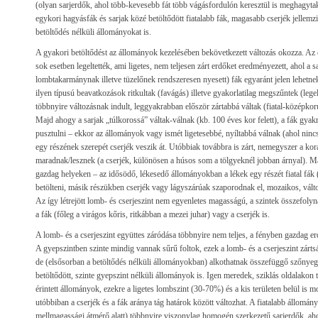
(olyan sarjerdők, ahol több-kevesebb fát több vágásfordulón keresztül is meghagyt
egykori hagyásfák és sarjak közé betöltődött fiatalabb fák, magasabb cserjék jellemz
betöltődés nélküli állományokat is.
A gyakori betöltődést az állományok kezelésében bekövetkezett változás okozza. Az 
sok esetben legeltették, ami ligetes, nem teljesen zárt erdőket eredményezett, ahol a 
lombtakarmánynak illetve tüzelőnek rendszeresen nyesett) fák egyaránt jelen lehetnek
ilyen típusú beavatkozások ritkultak (favágás) illetve gyakorlatilag megszűntek (lege
többnyire változásnak indult, leggyakrabban először zártabbá váltak (fiatal-középkor
Majd ahogy a sarjak „túlkorossá” váltak-válnak (kb. 100 éves kor felett), a fák gy
pusztulni – ekkor az állományok vagy ismét ligetesebbé, nyíltabbá válnak (ahol nincs f
egy részének szerepét cserjék veszik át. Utóbbiak továbbra is zárt, nemegyszer a ko
maradnak/lesznek (a cserjék, különösen a húsos som a tölgyeknél jobban árnyal). 
gazdag helyeken – az idősödő, lékesedő állományokban a lékek egy részét fiatal fák (
betölteni, másik részükben cserjék vagy lágyszárúak szaporodnak el, mozaikos, válto
Az így létrejött lomb- és cserjeszint nem egyenletes magasságú, a szintek összefol
a fák (főleg a virágos kőris, ritkábban a mezei juhar) vagy a cserjék is.
A lomb- és a cserjeszint együttes záródása többnyire nem teljes, a fényben gazdag er
A gyepszintben szinte mindig vannak sűrű foltok, ezek a lomb- és a cserjeszint zárts
de (elsősorban a betöltődés nélküli állományokban) alkothatnak összefüggő szőnyeget
betöltődött, szinte gyepszint nélküli állományok is. Igen meredek, sziklás oldalakon 
érintett állományok, ezekre a ligetes lombszint (30-70%) és a kis területen belül is 
utóbbiban a cserjék és a fák aránya tág határok között változhat. A fiatalabb állomá
mellmagassági átmérő alatt) többnyire viszonylag homogén szerkezetű sarjerdők, aho