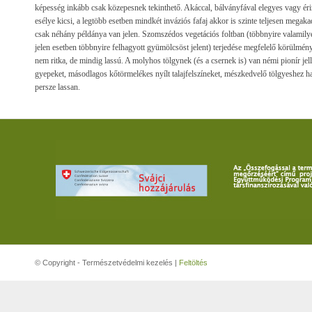
képesség inkább csak közepesnek tekinthető. Akáccal, bálványfával elegyes vagy ér
esélye kicsi, a legtöbb esetben mindkét inváziós fafaj akkor is szinte teljesen megaka
csak néhány példánya van jelen. Szomszédos vegetációs foltban (többnyire valamilye
jelen esetben többnyire felhagyott gyümölcsöst jelent) terjedése megfelelő körülmény
nem ritka, de mindig lassú. A molyhos tölgynek (és a csernek is) van némi pionír je
gyepeket, másodlagos kőtörmelékes nyílt talajfelszíneket, mészkedvelő tölgyeshez ha
persze lassan.
© Copyright - Természetvédelmi kezelés |
Feltöltés