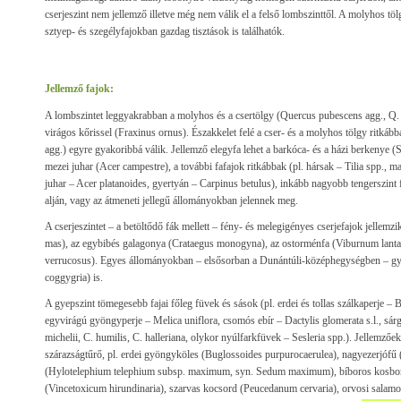
cserjeszint nem jellemző illetve még nem válik el a felső lombszinttől. A molyhos t
sztyep- és szegélyfajokban gazdag tisztások is találhatók.
Jellemző fajok:
A lombszintet leggyakrabban a molyhos és a csertölgy (Quercus pubescens agg., Q. c
virágos kőrissel (Fraxinus ornus). Északkelet felé a cser- és a molyhos tölgy ritkáb
agg.) egyre gyakoribbá válik. Jellemző elegyfa lehet a barkóca- és a házi berkenye (
mezei juhar (Acer campestre), a további fafajok ritkábbak (pl. hársak – Tilia spp., m
juhar – Acer platanoides, gyertyán – Carpinus betulus), inkább nagyobb tengerszint f
alján, vagy az átmeneti jellegű állományokban jelennek meg.
A cserjeszintet – a betöltődő fák mellett – fény- és melegigényes cserjefajok jellem
mas), az egybibés galagonya (Crataegus monogyna), az ostorménfa (Viburnum lanta
verrucosus). Egyes állományokban – elsősorban a Dunántúli-középhegységben – gya
coggygria) is.
A gyepszint tömegesebb fajai főleg füvek és sások (pl. erdei és tollas szálkaperje 
egyvirágú gyöngyperje – Melica uniflora, csomós ebír – Dactylis glomerata s.l., sárg
michelii, C. humilis, C. halleriana, olykor nyúlfarkfüvek – Sesleria spp.). Jellemző
szárazságtűrő, pl. erdei gyöngyköles (Buglossoides purpurocaerulea), nagyezerjófű 
(Hylotelephium telephium subsp. maximum, syn. Sedum maximum), bíboros kosbor
(Vincetoxicum hirundinaria), szarvas kocsord (Peucedanum cervaria), orvosi sala