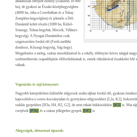
általánosan elterjedt élőhely (csaknem 16 000
ha), de gyakori az Északi-középhegységben
(4000 ha, ritka a Cserehátban és a Tokaj–
Zempléni-hegységben) és jelentős a Dél-
Dunántúl keleti részén (1000 ha, Külső-
Somogy, Tolnai-hegyhát, Mecsek, Villányi-
hegység). A Nyugat-Dunántúlon csak
szigetszerűen fordul elő (Fertő-melléki
dombsor, Kőszegi-hegység, Ság-hegy).
Megjelenése a meleg, száraz mezoklímával és a sekély, többnyire köves talajjal magya
szubmediterrán csapadékjárás előfordulásának is, ennek ritkulásával északkelet felé 
válnak.
Vegetációs és táji környezet:
Nagyobb kiterjedésben különféle tölgyesek uralta tájban fordul elő, gyakran érintkez
kapcsolódva a cseres-kocsánytalan és gyertyános-tölgyesekhez [L2a, K2], bokorer
sziklás gyepekhez [H3a, H4, H2, G2], de nem ritkán bükkösökhöz
[K5]
is. Mai táj
cserjések
[P2b]
és a száraz jellegtelen gyepek
[OC]
is.
Alegységek, idetartozó típusok: