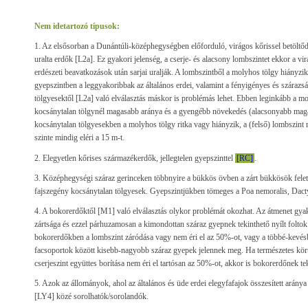
Nem idetartozó típusok:
1. Az elsősorban a Dunántúli-középhegységben előforduló, virágos kőrissel betöltőd
uralta erdők [L2a]. Ez gyakori jelenség, a cserje- és alacsony lombszintet ekkor a vi
erdészeti beavatkozások után sarjai uralják. A lombszintből a molyhos tölgy hiányzik 
gyepszintben a leggyakoribbak az általános erdei, valamint a fényigényes és szárazs
tölgyesektől [L2a] való elválasztás máskor is problémás lehet. Ebben leginkább a moly
kocsánytalan tölgynél magasabb aránya és a gyengébb növekedés (alacsonyabb magas
kocsánytalan tölgyesekben a molyhos tölgy ritka vagy hiányzik, a (felső) lombszint 
szinte mindig eléri a 15 m-t.
2. Elegyetlen kőrises származékerdők, jellegtelen gyepszinttel
[RC]
.
3. Középhegységi száraz gerinceken többnyire a bükkös övben a zárt bükkösök felet
fajszegény kocsánytalan tölgyesek. Gyepszintjükben tömeges a Poa nemoralis, Dactyl
4. A bokorerdőktől [M1] való elválasztás olykor problémát okozhat. Az átmenet gya
zártsága és ezzel párhuzamosan a kimondottan száraz gyepnek tekinthető nyílt foltok j
bokorerdőkben a lombszint záródása vagy nem éri el az 50%-ot, vagy a többé-kevésbé
facsoportok között kisebb-nagyobb száraz gyepek jelennek meg. Ha természetes kör
cserjeszint együttes borítása nem éri el tartósan az 50%-ot, akkor is bokorerdőnek te
5. Azok az állományok, ahol az általános és üde erdei elegyfafajok összesített arány
[LY4] közé sorolhatók/sorolandók.