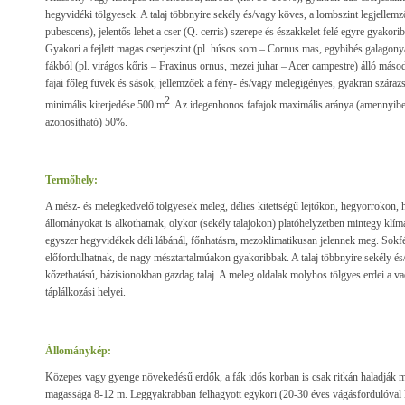
hegyvidéki tölgyesek. A talaj többnyire sekély és/vagy köves, a lombszint legjellem
pubescens), jelentős lehet a cser (Q. cerris) szerepe és északkelet felé egyre gyakorib
Gyakori a fejlett magas cserjeszint (pl. húsos som – Cornus mas, egybibés galagon
fákból (pl. virágos kőris – Fraxinus ornus, mezei juhar – Acer campestre) álló más
fajai főleg füvek és sások, jellemzőek a fény- és/vagy melegigényes, gyakran szára
2
minimális kiterjedése 500 m
. Az idegenhonos fafajok maximális aránya (amennyibe
azonosítható) 50%.
Termőhely:
A mész- és melegkedvelő tölgyesek meleg, délies kitettségű lejtőkön, hegyorrokon,
állományokat is alkothatnak, olykor (sekély talajokon) platóhelyzetben mintegy klím
egyszer hegyvidékek déli lábánál, főnhatásra, mezoklimatikusan jelennek meg. Sokf
előfordulhatnak, de nagy mésztartalmúakon gyakoribbak. A talaj többnyire sekély és
kőzethatású, bázisionokban gazdag talaj. A meleg oldalak molyhos tölgyes erdei a va
táplálkozási helyei.
Állománykép:
Közepes vagy gyenge növekedésű erdők, a fák idős korban is csak ritkán haladják 
magassága 8-12 m. Leggyakrabban felhagyott egykori (20-30 éves vágásfordulóval ke