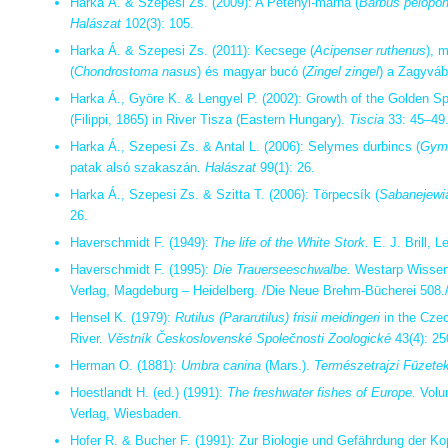
Harka Á. & Szepesi Zs. (2009): A Petényi-márna (
Barbus pelopon
Halászat
102(3): 105.
Harka Á. & Szepesi Zs. (2011): Kecsege (
Acipenser ruthenus
), 
(
Chondrostoma nasus
) és magyar bucó (
Zingel zingel
) a Zagyváb
Harka Á., Györe K. & Lengyel P. (2002): Growth of the Golden S
(Filippi, 1865) in River Tisza (Eastern Hungary).
Tiscia
33: 45–49
Harka Á., Szepesi Zs. & Antal L. (2006): Selymes durbincs (
Gymn
patak alsó szakaszán.
Halászat
99(1): 26.
Harka Á., Szepesi Zs. & Szitta T. (2006): Törpecsík (
Sabanejewi
26.
Haverschmidt F. (1949):
The life of the White Stork.
E. J. Brill, L
Haverschmidt F. (1995):
Die Trauerseeschwalbe.
Westarp Wissen
Verlag, Magdeburg – Heidelberg. /Die Neue Brehm-Bücherei 508.
Hensel K. (1979):
Rutilus (Pararutilus) frisii meidingeri
in the Czec
River.
Věstník
Československé S
polečnosti
Zoologické
43(4): 2
Herman O. (1881):
Umbra canina
(Mars.).
Természetrajzi Füzete
Hoestlandt H. (ed.) (1991):
The freshwater fishes of Europe.
Volu
Verlag, Wiesbaden.
Hofer R. & Bucher F. (1991): Zur Biologie und Gefährdung der K