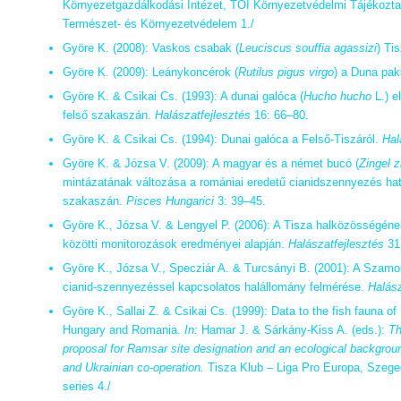
Környezetgazdálkodási Intézet, TOI Környezetvédelmi Tájékoztat
Természet- és Környezetvédelem 1./
Györe K. (2008): Vaskos csabak (
Leuciscus souffia agassizi
) Ti
Györe K. (2009): Leánykoncérok (
Rutilus pigus virgo
) a Duna pa
Györe K. & Csikai Cs. (1993): A dunai galóca (
Hucho hucho
L.) e
felső szakaszán.
Halászatfejlesztés
16: 66–80.
Györe K. & Csikai Cs. (1994): Dunai galóca a Felső-Tiszáról.
Hal
Györe K. & Józsa V. (2009): A magyar és a német bucó (
Zingel z
mintázatának változása a romániai eredetű cianidszennyezés hat
szakaszán.
Pisces Hungarici
3: 39–45.
Györe K., Józsa V. & Lengyel P. (2006): A Tisza halközösségén
közötti monitorozások eredményei alapján.
Halászatfejlesztés
31
Györe K., Józsa V., Specziár A. & Turcsányi B. (2001): A Szamos
cianid-szennyezéssel kapcsolatos halállomány felmérése.
Halász
Györe K., Sallai Z. & Csikai Cs. (1999): Data to the fish fauna of R
Hungary and Romania.
In:
Hamar J. & Sárkány-Kiss A. (eds.):
Th
proposal for Ramsar site designation and an ecological backgro
and Ukrainian co-operation.
Tisza Klub – Liga Pro Europa, Szege
series 4./