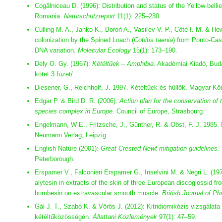
Cogălniceau D. (1996): Distribution and status of the Yellow-belli
Romania.
Naturschutzreport
11(1): 225–230.
Culling M. A., Janko K., Boroń A., Vasiľev V. P., Côté I. M. & He
colonization by the Spined Loach (
Cobitis taenia
) from Ponto-Cas
DNA variation.
Molecular Ecology
15(1): 173–190.
Dely O. Gy. (1967):
Kétéltűek – Amphibia.
Akadémiai Kiadó, Buda
kötet 3 füzet/
Diesener, G., Reichholf, J. 1997. Kétéltűek és hüllők. Magyar Kö
Edgar P. & Bird D. R. (2006):
Action plan for the conservation of 
species complex in Europe.
Council of Europe, Strasbourg.
Engelmann, W-E., Fritzsche, J., Günther, R. & Obst, F. J. 1985.
Neumann Verlag, Leipzig.
English Nature (2001):
Great Crested Newt mitigation guidelines.
Peterborough.
Erspamer V., Falconieri Erspamer G., Inselvini M. & Negri L. (1
alytesin in extracts of the skin of three European discoglossid f
bombesin on extravascular smooth muscle.
British Journal of P
Gál J. T., Szabó K. & Vörös J. (2012): Kitridiomikózis vizsgálat
kétéltűközösségén.
Állattani Közlemények
97(1): 47–59.