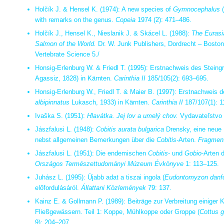
Holčík J. & Hensel K. (1974): A new species of
Gymnocephalus
(
with remarks on the genus.
Copeia
1974 (2): 471–486.
Holčík J., Hensel K., Nieslanik J. & Skácel L. (1988):
The Eurasi
Salmon of the World.
Dr. W. Junk Publishers, Dordrecht – Boston
Vertebrate Science 5./
Honsig-Erlenburg W. & Friedl T. (1995): Erstnachweis des Steingr
Agassiz, 1828) in Kärnten.
Carinthia II
185/105(2): 693–695.
Honsig-Erlenburg W., Friedl T. & Maier B. (1997): Erstnachweis 
albipinnatus
Lukasch, 1933) in Kärnten.
Carinthia II
187/107(1): 1
Ivaška S. (1951):
Hlavátka. Jej lov a umelý chov.
Vydavateľstvo T
Jászfalusi L. (1948):
Cobitis aurata bulgarica
Drensky, eine neue 
nebst allgemeinen Bemerkungen über die
Cobitis-
Arten.
Fragment
Jászfalusi L. (1951): Die endemischen
Cobitis
- und
Gobio
-Arten 
Országos Természettudományi Múzeum Évkönyve
1: 113–125.
Juhász L. (1995): Újabb adat a tiszai ingola (
Eudontomyzon danfo
előfordulásáról.
Állattani Közlemények
79: 137.
Kainz E. & Gollmann P. (1989): Beiträge zur Verbreitung einiger K
Fließgewässern. Teil 1: Koppe, Mühlkoppe oder Groppe (
Cottus g
9): 204–207.