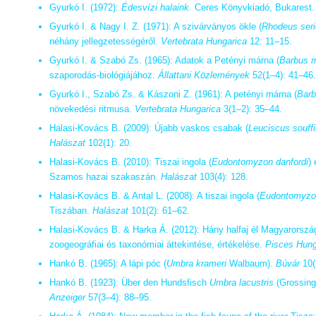
Gyurkó I. (1972):
Édesvízi halaink.
Ceres Könyvkiadó, Bukarest.
Gyurkó I. & Nagy I. Z. (1971): A szivárványos ökle (
Rhodeus ser
néhány jellegzetességéről.
Vertebrata Hungarica
12: 11–15.
Gyurkó I. & Szabó Zs. (1965): Adatok a Petényi márna (
Barbus m
szaporodás-biológiájához.
Állattani Közlemények
52(1–4): 41–46.
Gyurkó I., Szabó Zs. & Kászoni Z. (1961): A petényi márna (
Barb
növekedési ritmusa.
Vertebrata Hungarica
3(1–2): 35–44.
Halasi-Kovács B. (2009): Újabb vaskos csabak (
Leuciscus souffi
Halászat
102(1): 20.
Halasi-Kovács B. (2010): Tiszai ingola (
Eudontomyzon danfordi
)
Szamos hazai szakaszán.
Halászat
103(4): 128.
Halasi-Kovács B. & Antal L. (2008): A tiszai ingola (
Eudontomyzon
Tiszában.
Halászat
101(2): 61–62.
Halasi-Kovács B. & Harka Á. (2012): Hány halfaj él Magyarorsz
zoogeográfiai és taxonómiai áttekintése, értékelése.
Pisces Hung
Hankó B. (1965): A lápi póc (
Umbra krameri
Walbaum).
Búvár
10(
Hankó B. (1923): Über den Hundsfisch
Umbra lacustris
(Grossing
Anzeiger
57(3–4): 88–95.