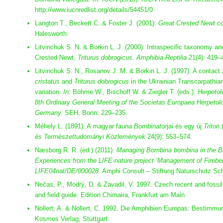
http://www.iucnredlist.org/details/54451/0
Langton T., Beckett C. & Foster J. (2001):
Great Crested Newt c
Halesworth.
Litvinchuk S. N. & Borkin L. J. (2000): Intraspecific taxonomy a
Crested Newt,
Triturus dobrogicus
.
Amphibia-Reptilia
21(4): 419–
Litvinchuk S. N., Rosanov J. M. & Borkin L. J. (1997): A contac
cristatus
and
Triturus dobrogicus
in the Ukrainian Transcarpathian
variation.
In:
Böhme W., Bischoff W. & Ziegler T. (eds.):
Herpetol
8th Ordinary General Meeting of the Societas Europaea Herpetol
Germany.
SEH, Bonn: 229–235.
Méhely L. (1891): A magyar fauna
Bombinator
jai és egy új
Triton
és Természettudományi Közlemények
24(9): 553–574.
Næsborg R. R. (ed.) (2011):
Managing Bombina bombina in the Balt
Experiences from the LIFE-nature project ’Management of Firebell
LIFE04nat/DE/000028.
Amphi Consult – Stiftung Naturschutz Sc
Nečas, P., Modrý, D. & Zavadil, V. 1997. Czech recent and fossil
and field guide. Edition Chimaira, Frankfurt am Main.
Nöllert, A. & Nöllert, C. 1992. Die Amphibien Europas: Bestimm
Kosmos Verlag, Stuttgart.