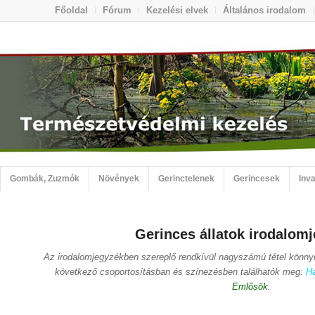
Főoldal
Fórum
Kezelési elvek
Általános irodalom
Gombák, Zuzmók
Növények
Gerinctelenek
Gerincesek
Inva
Gerinces állatok irodalom
Az irodalomjegyzékben szereplő rendkívül nagyszámú tétel könny
következő csoportosításban és színezésben találhatók meg:
Ha
Emlősök
.