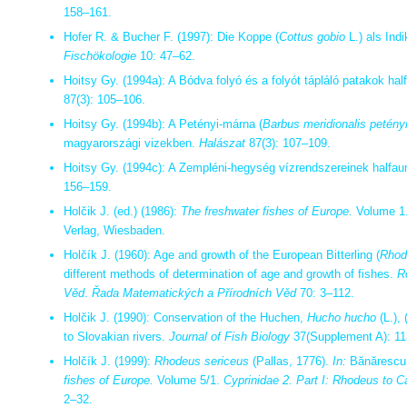
158–161.
Hofer R. & Bucher F. (1997): Die Koppe (
Cottus gobio
L.) als Ind
Fischökologie
10: 47–62.
Hoitsy Gy. (1994a): A Bódva folyó és a folyót tápláló patakok hal
87(3): 105–106.
Hoitsy Gy. (1994b): A Petényi-márna (
Barbus meridionalis petény
magyarországi vizekben.
Halászat
87(3): 107–109.
Hoitsy Gy. (1994c): A Zempléni-hegység vízrendszereinek halfaun
156–159.
Holčik J. (ed.) (1986):
The freshwater fishes of Europe.
Volume 1.
Verlag, Wiesbaden.
Holčík J. (1960): Age and growth of the European Bitterling (
Rhod
different methods of determination of age and growth of fishes.
R
Věd
.
Řada
Matematických a Přírodních
Věd
70: 3–112.
Holčik J. (1990): Conservation of the Huchen,
Hucho hucho
(L.),
to Slovakian rivers.
Journal of Fish Biology
37(Supplement A): 11
Holčík J. (1999):
Rhodeus sericeus
(Pallas, 1776).
In:
Bănărescu 
fishes of Europe.
Volume 5/1.
Cyprinidae 2. Part I: Rhodeus to C
2–32.