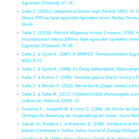
Egyesület, [Túrkeve]: 67–74.
Sallai Z. (2013c): Leánykoncér
Rutilus virgo
(Heckel, 1852).
In:
Sa
Natura 2000-es fajok egyesületi fajvédelmi tervei.
Nimfea Termész
59–66.
Sallai Z. (2013d): Réticsík
Misgurnus fossilis
(Linnaeus, 1758).
In
Veszélyeztetett Natura 2000-es fajok egyesületi fajvédelmi tervei
Egyesület, [Túrkeve]: 75–85.
Sallai Z. & Györe K. (1997): A „NIMFEA” Természetvédelmi Egyes
90(1): 9–12.
Sallai Z. & Györe K. (1999): Az Őrség halfaunájáról.
Halászatfejl
Sallai Z. & Kontos T. (2006): Termetes galóca (
Hucho hucho
) a F
Sallai Z. & Monoki Á. (2012): Német bucók (
Zingel streber
) a Köz
Sallai Z. & Sallai M. (2012): Felpillantó küllők (
Romanogobio ura
szakaszán.
Halászat
105(4): 16.
Schiemer F., Jungwirth M. & Imhof G. (1994):
Die Fische der Do
Ökologische Bewertung der Umgestaltung der Donau.
Styria Medi
Sekulic N., Budakov L. & Brankovic D. (1998): Distribution of 
krameri
(Umbridae) in Serbia.
Italian Journal of Zoology
65(Suppl.
Щербуха А. Я. (1982):
Фауна України. Том 8. Риби.
Випуск 4.