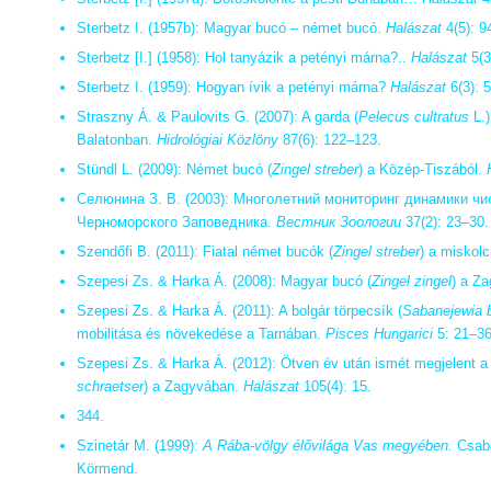
Sterbetz I. (1957b): Magyar bucó – német bucó.
Halászat
4(5): 9
Sterbetz [I.] (1958): Hol tanyázik a petényi márna?..
Halászat
5(3
Sterbetz I. (1959): Hogyan ívik a petényi márna?
Halászat
6(3): 5
Straszny Á. & Paulovits G. (2007): A garda (
Pelecus cultratus
L.)
Balatonban.
Hidrológiai Közlöny
87(6): 122–123.
Stündl L. (2009): Német bucó (
Zingel streber
) a Közép-Tiszából.
Селюнина З. В. (2003): Многолетний мониторинг динамики 
Черноморского Заповедника.
Вестник Зоологии
37(2): 23–30.
Szendőfi B. (2011): Fiatal német bucók (
Zingel streber
) a miskolc
Szepesi Zs. & Harka Á. (2008): Magyar bucó (
Zingel zingel
) a Z
Szepesi Zs. & Harka Á. (2011): A bolgár törpecsík (
Sabanejewia b
mobilitása és növekedése a Tarnában.
Pisces Hungarici
5: 21–36
Szepesi Zs. & Harka Á. (2012): Ötven év után ismét megjelent a
schraetser
) a Zagyvában.
Halászat
105(4): 15.
344.
Szinetár M. (1999):
A Rába-völgy élővilága Vas megyében.
Csaba
Körmend.