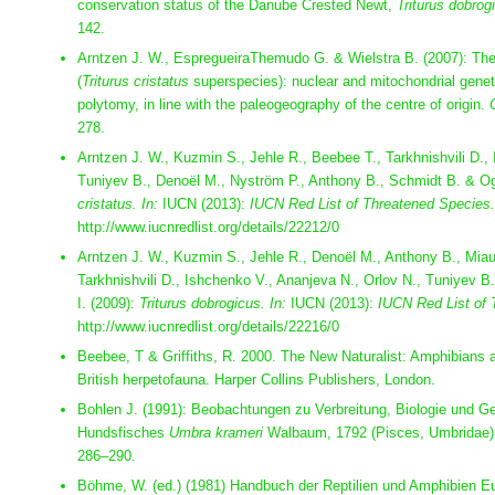
conservation status of the Danube Crested Newt,
Triturus dobrog
142.
Arntzen J. W., EspregueiraThemudo G. & Wielstra B. (2007): Th
(
Triturus cristatus
superspecies): nuclear and mitochondrial genet
polytomy, in line with the paleogeography of the centre of origin.
278.
Arntzen J. W., Kuzmin S., Jehle R., Beebee T., Tarkhnishvili D.,
Tuniyev B., Denoël M., Nyström P., Anthony B., Schmidt B. & O
cristatus.
In:
IUCN (2013):
IUCN Red List of Threatened Species.
http://www.iucnredlist.org/details/22212/0
Arntzen J. W., Kuzmin S., Jehle R., Denoël M., Anthony B., Miau
Tarkhnishvili D., Ishchenko V., Ananjeva N., Orlov N., Tuniyev 
I. (2009):
Triturus dobrogicus.
In:
IUCN (2013):
IUCN Red List of 
http://www.iucnredlist.org/details/22216/0
Beebee, T & Griffiths, R. 2000. The New Naturalist: Amphibians and
British herpetofauna. Harper Collins Publishers, London.
Bohlen J. (1991): Beobachtungen zu Verbreitung, Biologie und 
Hundsfisches
Umbra krameri
Walbaum, 1792 (Pisces, Umbridae
286–290.
Böhme, W. (ed.) (1981) Handbuch der Reptilien und Amphibien Eu