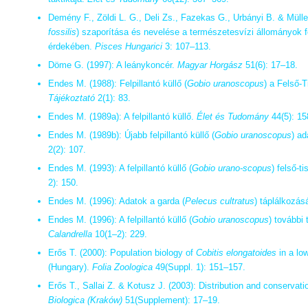
Demény F., Zöldi L. G., Deli Zs., Fazekas G., Urbányi B. & Müller 
fossilis
) szaporítása és nevelése a természetesvízi állományok 
érdekében.
Pisces Hungarici
3: 107–113.
Döme G. (1997): A leánykoncér.
Magyar Horgász
51(6): 17–18.
Endes M. (1988): Felpillantó küllő (
Gobio uranoscopus
) a Felső-
Tájékoztató
2(1): 83.
Endes M. (1989a): A felpillantó küllő.
Élet és Tudomány
44(5): 15
Endes M. (1989b): Újabb felpillantó küllő (
Gobio uranoscopus
) a
2(2): 107.
Endes M. (1993): A felpillantó küllő (
Gobio urano-scopus
) felső-t
2): 150.
Endes M. (1996): Adatok a garda (
Pelecus cultratus
) táplálkozá
Endes M. (1996): A felpillantó küllő (
Gobio uranoscopus
) további
Calandrella
10(1–2): 229.
Erős T. (2000): Population biology of
Cobitis elongatoides
in a lo
(Hungary).
Folia Zoologica
49(Suppl. 1): 151–157.
Erős T., Sallai Z. & Kotusz J. (2003): Distribution and conservat
Biologica (Kraków)
51(Supplement): 17–19.