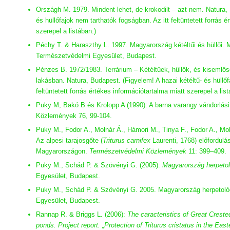
Országh M. 1979. Mindent lehet, de krokodilt – azt nem. Natura, 
és hüllőfajok nem tarthatók fogságban. Az itt feltüntetett forrás 
szerepel a listában.)
Péchy T. & Haraszthy L. 1997. Magyarország kétéltűi és hüllői.
Természetvédelmi Egyesület, Budapest.
Pénzes B. 1972/1983. Terrárium – Kétéltűek, hüllők, és kisemlő
lakásban. Natura, Budapest. (Figyelem! A hazai kétéltű- és hüllőf
feltüntetett forrás értékes információtartalma miatt szerepel a list
Puky M, Bakó B és Krolopp A (1990): A barna varangy vándorlási 
Közlemények 76, 99-104.
Puky M., Fodor A., Molnár Á., Hámori M., Tinya F., Fodor A., Mol
Az alpesi tarajosgőte (
Triturus carnifex
Laurenti, 1768) előfordulá
Magyarországon.
Természetvédelmi Közlemények
11: 399–409.
Puky M., Schád P. & Szövényi G. (2005):
Magyarország herpetoló
Egyesület, Budapest.
Puky M., Schád P. & Szövényi G. 2005. Magyarország herpetológ
Egyesület, Budapest.
Rannap R. & Briggs L. (2006):
The caracteristics of Great Crested
ponds. Project report. „Protection of Triturus cristatus in the East