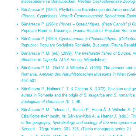
insbesondere im Donaubecken.
Věstník
Československé Zoologi
Bănărescu P. (1962): Phylletische Beziehungen der Arten und Art
(Pisces, Cyprinidae).
Věstník
Československé S
polečnosti
Zool
Bănărescu P. (1964):
Pisces – Osteichthyes.
(Peşti Ganoizi şi O
Populare Romîne, Bucureşti. /Fauna Republicii Populare Romane 
Bănărescu P. (1969):
Cyclostomata şi Chondrichthyes.
(Ciclostom
Republicii Populare Socialiste Romǎnia, Bucureşti /Fauna Republi
Bănărescu P. M. (ed.) (1999):
The freshwater fishes of Europe.
Vo
Rhodeus to Capoeta.
AULA-Verlag, Wiebelsheim.
Bănărescu P. M., Otel V. & Wilhelm A. (1995): The present statu
Romania.
Annalen des Naturhistorischen Museums in Wien
(Seri
496–501.
Bănărescu P., Nalbant T. T. & Chelmu S. (1972): Revision and ge
aurata
in Romania and the origin of
S. bulgarica
and
S. romanica
Zoologicae et Botanicae
75: 1–49.
Bănărescu P. M., Telcean I., Bacalu P., Harka Á. & Wilhelm S. (1
Criş/Körös river basin.
In:
Sárkány-Kiss A. & Hamar J. (eds.):
Th
of the geography, hydrobiology and ecology of the river system a
Szeged – Târgu Mures: 301–325. /Tiscia monograph series 2./