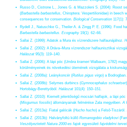
Russo D., Cistrone L., Jones G. & Mazzoleni S. (2004): Roost se
(
Barbastella barbastellus
, Chiroptera: Vespertilionidae) in beech w
consequences for conservation.
Biological Conservation
117(1): 
Rydell J., Natuschke G., Theiler A. & Zingg P. E. (1996): Food ha
Barbastella barbastellus
.
Ecography
19(1): 62–66.
Sallai Z. (1999): Adatok a Mura és vízrendszere halfaunájához.
H
Sallai Z. (2002): A Dráva–Mura vízrendszer halfaunisztikai vizsgál
Halászat
95(3): 119–140.
Sallai Z. (2006): A lápi póc (
Umbra krameri
Walbaum, 1782) magyar
körülményeinek és növekedési ütemének vizsgálata a kiskunság
Sallai Z. (2008a): Leánykoncér (
Rutilus pigus virgo
) a Bodrogban
Sallai Z. (2008b): Selymes durbincs (
Gymnocephalus schraetser
Hortobágy-Berettyóból.
Halászat
101(4): 150–151.
Sallai Z. (2010): Kiemelt jelentőségű mocsári halfajok, a lápi póc 
(
Misgurnus fossilis
) állományainak felmérése Zala megyében.
A 
Sallai Z. (2013a): Fiatal galócák (
Hucho hucho
) a Felső-Tiszáról.
Sallai Z. (2013b): Halványfoltú küllő
Romanogobio vladykovi
(Fan
Veszélyeztetett Natura 2000-es fajok egyesületi fajvédelmi tervei