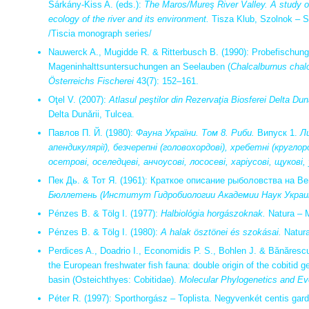
Sárkány-Kiss A. (eds.):
The Maros/Mureş River Valley.
A study o
ecology of the river and its environment.
Tisza Klub, Szolnok – S
/Tiscia monograph series/
Nauwerck A., Mugidde R. & Ritterbusch B. (1990): Probefischun
Mageninhalttsuntersuchungen an Seelauben (
Chalcalburnus chal
Österreichs Fischerei
43(7): 152–161.
Oţel V. (2007):
Atlasul peştilor din Rezervaţia Biosferei Delta Dunǎ
Delta Dunǎrii, Tulcea.
Павлов П. Й. (1980):
Фауна України. Том 8. Риби.
Випуск 1.
Ли
апендикулярії), безчерепні (головохордові), хребетні (круглор
осетрові, оселедцеві, анчоусові, лососеві, харіусові, щукові, 
Пек Дь. & Тот Я. (1961): Краткое описание рыболовства на Ве
Бюллетень (Институт Гидробиологии Академии Наук Украи
Pénzes B. & Tölg I. (1977):
Halbiológia horgászoknak.
Natura – 
Pénzes B. & Tölg I. (1980):
A halak ösztönei és szokásai.
Natura
Perdices A., Doadrio I., Economidis P. S., Bohlen J. & Bănărescu
the European freshwater fish fauna: double origin of the cobitid 
basin (Osteichthyes: Cobitidae).
Molecular Phylogenetics and Ev
Péter R. (1997): Sporthorgász – Toplista. Negyvenkét centis gar