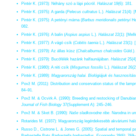
Pintér K. (1973): Néhány szó a lápi pócról.
Halászat
19(6): 181.
Pintér K. (1975): A garda (
Pelecus cultratus
L.).
Halászat
21(4): [
Pintér K. (1975): A petényi márna (
Barbus meridionalis petényi
He
082.
Pintér K. (1976): A balin (
Aspius aspius
L.).
Halászat
22(1): [Mell
Pintér K. (1977): A vágó csík (
Cobitis taenia
L.).
Halászat
23(1): [
Pintér K. (1979): Az állas küsz (
Chalcalburnus chalcoides
Güld.)
Pintér K. (1979): Bucófélék hazánk halfaunájában.
Halászat
25(4)
Pintér K. (1980): A réti csík (
Misgurnus fossilis
L.).
Halászat
26(2)
Pintér K. (1989):
Magyarország halai. Biológiájuk és hasznosítás
Povž M. (2011): Distribution and conservation status of the lamp
84–91.
Povž M. & Ocvirk A. (1990): Breeding and restocking of Danubi
Journal of Fish Biology
37(Supplement A): 245–246.
Povž M. & Sket B. (1990):
Naše sladkovodne ribe
. Narodna in un
Rotarides M. (1937): Magyarország legérdekesebb akváriumi hala
Russo D., Cistrone L. & Jones G. (2005): Spatial and temporal pat
Barbastelle Bats
Barbastella barbastellus
.
Ecography
28(6): 769–