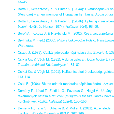
44–45.
Botta I., Keresztessy K. & Pintér K. (1984a):
Gymnocephalus bal
(Percidae) – a new member of Hungarian fish fauna.
Aquacultura
Botta I., Keresztessy K. & Pintér K. (1984b): Új halfaj vizeinkben
baloni
; Holčik és Hensel, 1974).
Halászat
30(4): 98–99.
Boroń A., Kotusz J. & Przybylski M. (2002):
Koza, koza złotawa, 
Brylińska M. (red.) (2000):
Ryby słodkowodne Polski.
Państwowe
Warszawa.
Csaba J. (1973): Csákánydoroszló népi halászata.
Savaria
4: 13
Csikai Cs. & Végh M. (1991): A dunai galóca (
Hucho hucho
L.) el
Természetvédelmi Közlemények
1: 81–82.
Csikai Cs. & Végh M. (1991): Halfaunisztikai érdekesség, galóca
113–114.
Csiki E. (1904): Biztos adatok madaraink táplálkozásáról.
Aquila
Demény F., Lévai T., Zöldi L. G., Fazekas G., Hegyi Á., Urbányi 
takarmányok hatása a réti csík (
Misgurnus fossilis
) lárvák növe
körülmények között.
Halászat
102(4): 150–156.
Demény F., Tatár S., Urbányi B. & Müller T. (2011): Az elfeledett b
taktikája.
Élet és Tudomány
66(12): 367–369.