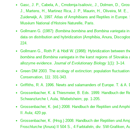
Gasc, J. P., Cabela, A., Crnobrnja-Isailovic, J., Dolmen, D., Gros
J., Martens, H., Martinez Rica, J. P., Maurin, H., Oliveira, M. E.,
Zuiderwijk, A. 1997. Atlas of Amphibians and Reptiles in Europe
Muséum National d’Histoire Naturelle, Paris.
Gollmann G. (1987):
Bombina bombina
and
Bombina variegata
in
data on distribution and hybridization (Amphibia, Anura, Discoglo
224.
Gollmann G., Roth P. & Hödl W. (1988): Hybridization between th
bombina
and
Bombina variegata
in the karst regions of Slovakia
allozyme evidence.
Journal of Evolutionary Biology
1(1): 3–14.
Green DM 2003. The ecology of extinction: population fluctuation
Conservation, 111: 331-343.
Griffiths, R. A. 1996. Newts and salamanders of Europe. T. & A.
Grossenbacher, K. & Thiesmeier, B. Eds. 1999. Handbuch der Re
Schwanzlurche I, Aula, Wiebelsheim; pp. 1-205.
Grossenbacher, K. (ed.) 2008. Handbuch der Reptilien und Amphi
II. Aula; 420 pp.
Grossenbacher, K. (Hrsg.) 2008. Handbuch der Reptilien und Amp
Froschlurche (Anura) II 504 S., 4 Farbtafeln, div. SW-Grafiken, Au