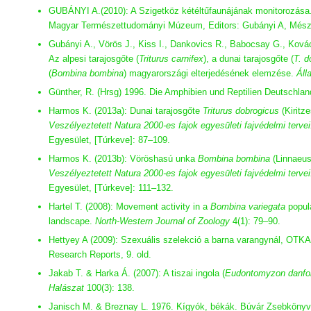
GUBÁNYI A.(2010): A Szigetköz kétéltűfaunájának monitorozása. I
Magyar Természettudományi Múzeum, Editors: Gubányi A, Mészá
Gubányi A., Vörös J., Kiss I., Dankovics R., Babocsay G., Kovác
Az alpesi tarajosgőte (
Triturus carnifex
), a dunai tarajosgőte (
T. d
(
Bombina bombina
) magyarországi elterjedésének elemzése.
Áll
Günther, R. (Hrsg) 1996. Die Amphibien und Reptilien Deutschlan
Harmos K. (2013a): Dunai tarajosgőte
Triturus dobrogicus
(Kiritz
Veszélyeztetett Natura 2000-es fajok egyesületi fajvédelmi tervei
Egyesület, [Túrkeve]: 87–109.
Harmos K. (2013b): Vöröshasú unka
Bombina bombina
(Linnaeus
Veszélyeztetett Natura 2000-es fajok egyesületi fajvédelmi tervei
Egyesület, [Túrkeve]: 111–132.
Hartel T. (2008): Movement activity in a
Bombina variegata
popula
landscape.
North-Western Journal of Zoology
4(1): 79–90.
Hettyey A (2009): Szexuális szelekció a barna varangynál, OTK
Research Reports, 9. old.
Jakab T. & Harka Á. (2007): A tiszai ingola (
Eudontomyzon danfor
Halászat
100(3): 138.
Janisch M. & Breznay L. 1976. Kígyók, békák. Búvár Zsebköny