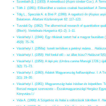
Szombath [L.] (1933): A németbucó (
Aspro streber
Cuv.).
A Term
Tóth J. (1991): Előkerülhet a vaskos csabak hazánkban!
A Term
Tölg L., Specziár A. & Bíró P. (1999): A ragadozó őn (
Aspius asp
Balatonon.
Állattani Közlemények
82: 117–123.
Tusnádi Gy. (1962): The allometrical research of quantitative qual
(Bloch).
Vertebrata Hungarica
4(1–2): 1–11.
Vásárhelyi I. (1944): Egy ritkának tartott hal a magyar faunában (
45(9): 75–76.
Vásárhelyi I. (1958a): Ismét terítéken a petényi márna…
Halásza
Vásárhelyi I. (1958): Hol fordul elő – az állas küsz?
Halászat
5(6)
Vásárhelyi I. (1958): A lápi póc (
Umbra canina
Marsigli 1726.) úja
3(2): 71–73.
Vásárhelyi I. (1960): Adatok Magyarország halfaunájához. I. A Ti
2(1): 19–30.
Vásárhelyi I. (1961):
Magyarország halai írásban és képekben.
Tu
Borsod megyei szervezete – Északmagyarországi Horgász Egyes
Könyvtára I./
Vida A. (1990): A Szigetköz és halai a változások tükrében II.
Ha