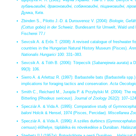
губаньовидні, драконовидні, собачковидні, піщанковидні, ліров
Думка, Київ.
Zbinden S., Pilotto J.-D. & Durouvenoz V. (2004):
Biologie, Gefä
(Cottus gobio) in der Schweiz.
Bundesamt für Umwelt, Wald und La
Fischerei 77./
Sevcsik A. & Erős T. (2008): A revised catalogue of freshwater f
countries in the Hungarian Natural History Museum (Pisces).
Ann
Nationalis Hungarici
100: 331–383.
Sevcsik A. & Tóth B. (2006): Törpecsík (
Sabanejewia aurata
) a 
99(3): 106.
Sierro A. & Arlettaz R. (1997): Barbastelle bats (
Barbastella
spp.) 
implications for foraging tactics and conservation.
Acta Oecologi
Smith C., Reichard M., Jurajda P. & Przybylski M. (2004): The r
Bitterling (
Rhodeus sericeus
).
Journal of Zoology
262(2): 107–124
Specziár A. & Vida A. (1995): Comparative study of
Gymnocephal
baloni
Holcik & Hensel, 1974 (Pisces, Percidae).
Miscellanea Zo
Specziár A. & Vida A. (1996): A széles durbincs (
Gymnocephalus 
cernuus
) élőhelye, tápláléka és növekedése a Dunában.
Halásza
Sterbetz [I.] (1957a): Botoskölönte a pesti Dunában…
Halászat
4(