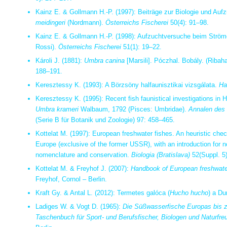
Kainz E. & Gollmann H.-P. (1997): Beiträge zur Biologie und Auf
meidingeri
(Nordmann).
Österreichs Fischerei
50(4): 91–98.
Kainz E. & Gollmann H.-P. (1998): Aufzuchtversuche beim Ströme
Rossi).
Österreichs Fischerei
51(1): 19–22.
Károli J. (1881):
Umbra canina
[Marsili]. Póczhal. Bobály. (Ribaha
188–191.
Keresztessy K. (1993): A Börzsöny halfaunisztikai vizsgálata.
Ha
Keresztessy K. (1995): Recent fish faunistical investigations in 
Umbra krameri
Walbaum, 1792 (Pisces: Umbridae).
Annalen des 
(Serie B für Botanik und Zoologie) 97: 458–465.
Kottelat M. (1997): European freshwater fishes. An heuristic check
Europe (exclusive of the former USSR), with an introduction fo
nomenclature and conservation.
Biologia (Bratislava)
52(Suppl. 5)
Kottelat M. & Freyhof J. (2007):
Handbook of European freshwater
Freyhof, Cornol – Berlin.
Kraft Gy. & Antal L. (2012): Termetes galóca (
Hucho hucho
) a Du
Ladiges W. & Vogt D. (1965):
Die Süßwasserfische Europas
bis 
Taschenbuch für Sport- und Berufsfischer, Biologen und Naturfre