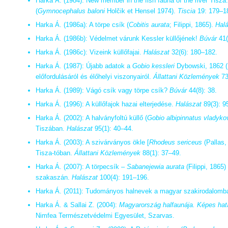
Harka Á. (1984): New member in the fish fauna of the river Tisza
(
Gymnocephalus baloni
Holčik et Hensel 1974).
Tiscia
19: 179–1
Harka Á. (1986a): A törpe csík (
Cobitis aurata
; Filippi, 1865).
Hal
Harka Á. (1986b): Védelmet várunk Kessler küllőjének!
Búvár
41(
Harka Á. (1986c): Vizeink küllőfajai.
Halászat
32(6): 180–182.
Harka Á. (1987): Újabb adatok a
Gobio kessleri
Dybowski, 1862 (
előfordulásáról és élőhelyi viszonyairól.
Állattani Közlemények
73
Harka Á. (1989): Vágó csík vagy törpe csík?
Búvár
44(8): 38.
Harka Á. (1996): A küllőfajok hazai elterjedése.
Halászat
89(3): 9
Harka Á. (2002): A halványfoltú küllő (
Gobio albipinnatus vladyko
Tiszában.
Halászat
95(1): 40–44.
Harka Á. (2003): A szivárványos ökle [
Rhodeus sericeus
(Pallas,
Tisza-tóban.
Állattani Közlemények
88(1): 37–49.
Harka Á. (2007): A törpecsík –
Sabanejewia aurata
(Filippi, 1865
szakaszán.
Halászat
100(4): 191–196.
Harka Á. (2011): Tudományos halnevek a magyar szakirodalomb
Harka Á. & Sallai Z. (2004):
Magyarország halfaunája. Képes határ
Nimfea Természetvédelmi Egyesület, Szarvas.