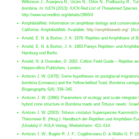
Wilkinson J., Ananjeva N., Üzüm N., Orlov N., Podloucky R., Tu
bombina.
In:
IUCN (2013):
IUCN Red List of Threatened Species.
http://www.iucnredlist.org/details/2865/0
AmphibiaWeb: Information on amphibian biology and conservation.
California: AmphibiaWeb. Available:
http://amphibiaweb.org/
. (Ac
Arnold, E. N. & Burton, J. A. 1978. Reptiles and Amphibians of Br
Arnold, E. N. & Burton, J. A. 1983.Pareys Reptilien- und Amphibi
Hamburg und Berlin.
Arnold, N. & Ovenden, D. 2002. Collins Field Guide – Reptiles a
Harpercollins Publishers, London.
Arntzen J. W. (1978): Some hypotheses on postglacial migrations 
bombina
(Linnaeus) and the Yellow-bellied Toad,
Bombina variega
Biogeography
5(4): 339–345.
Arntzen J. W. (1996): Parameters of ecology and scale integrate
hybrid zone structure in
Bombina
toads and
Triturus
newts.
Israe
Arntzen J. W. (2003):
Triturus cristatus
Superspezies Kammolch-A
Thiesmeier B. (Hrsg.):
Handbuch der Reptilien und Amphibien Eu
(Urodela) II.
AULA-Verlag, Wiebelsheim: 421–514.
Arntzen J. W., Bugter R. J. F., Cogălniceanu D. & Wallis G. P. (1