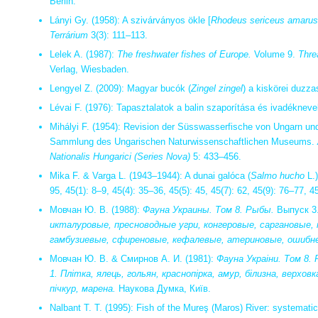
Berlin.
Lányi Gy. (1958): A szivárványos ökle [
Rhodeus sericeus amarus
Terrárium
3(3): 111–113.
Lelek A. (1987):
The freshwater fishes of Europe.
Volume 9.
Thre
Verlag, Wiesbaden.
Lengyel Z. (2009): Magyar bucók (
Zingel zingel
) a kiskörei duzza
Lévai F. (1976): Tapasztalatok a balin szaporítása és ivadékneve
Mihályi F. (1954): Revision der Süsswasserfische von Ungarn un
Sammlung des Ungarischen Naturwissenschaftlichen Museums.
Nationalis Hungarici (Series Nova)
5: 433–456.
Mika F. & Varga L. (1943–1944): A dunai galóca (
Salmo hucho
L.
95, 45(1): 8–9, 45(4): 35–36, 45(5): 45, 45(7): 62, 45(9): 76–77, 4
Мовчан Ю. В. (1988):
Фауна Украины. Том 8. Рыбы.
Выпуск 3
икталуровые, пресноводные угри, конгеровые, саргановые,
гамбузиевые, сфиреновые, кефалевые, атериновые, ошибн
Мовчан Ю. В. & Смирнов А. И. (1981):
Фауна Украіни. Том 8. 
1. Плітка, ялець, гольян, краснопірка, амур, білизна, верховк
пічкур, марена.
Наукова Думка, Київ.
Nalbant T. T. (1995): Fish of the Mureş (Maros) River: systemati