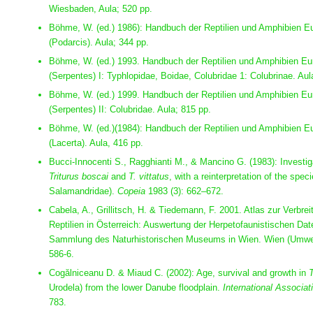
Wiesbaden, Aula; 520 pp.
Böhme, W. (ed.) 1986): Handbuch der Reptilien und Amphibien Eur
(Podarcis). Aula; 344 pp.
Böhme, W. (ed.) 1993. Handbuch der Reptilien und Amphibien Eu
(Serpentes) I: Typhlopidae, Boidae, Colubridae 1: Colubrinae. Aul
Böhme, W. (ed.) 1999. Handbuch der Reptilien und Amphibien Eu
(Serpentes) II: Colubridae. Aula; 815 pp.
Böhme, W. (ed.)(1984): Handbuch der Reptilien und Amphibien Eu
(Lacerta). Aula, 416 pp.
Bucci-Innocenti S., Ragghianti M., & Mancino G. (1983): Investiga
Triturus boscai
and
T. vittatus
, with a reinterpretation of the spe
Salamandridae).
Copeia
1983 (3): 662–672.
Cabela, A., Grillitsch, H. & Tiedemann, F. 2001. Atlas zur Verbr
Reptilien in Österreich: Auswertung der Herpetofaunistischen Da
Sammlung des Naturhistorischen Museums in Wien. Wien (Umwe
586-6.
Cogălniceanu D. & Miaud C. (2002): Age, survival and growth in
T
Urodela) from the lower Danube floodplain.
International Associa
783.