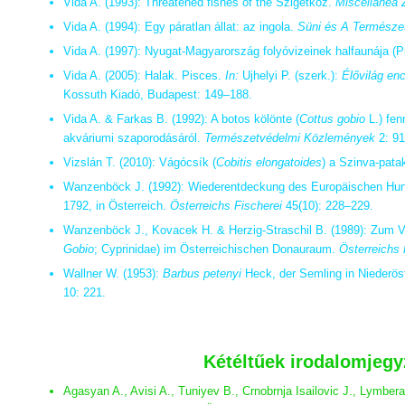
Vida A. (1993): Threatened fishes of the Szigetköz.
Miscellanea 
Vida A. (1994): Egy páratlan állat: az ingola.
Süni és A Természe
Vida A. (1997): Nyugat-Magyarország folyóvizeinek halfaunája (P
Vida A. (2005): Halak. Pisces.
In:
Ujhelyi P. (szerk.):
Élővilág enc
Kossuth Kiadó, Budapest: 149–188.
Vida A. & Farkas B. (1992): A botos kölönte (
Cottus gobio
L.) fen
akváriumi szaporodásáról.
Természetvédelmi Közlemények
2: 91
Vizslán T. (2010): Vágócsík (
Cobitis elongatoides
) a Szinva-pat
Wanzenböck J. (1992): Wiederentdeckung des Europäischen Hu
1792, in Österreich.
Österreichs Fischerei
45(10): 228–229.
Wanzenböck J., Kovacek H. & Herzig-Straschil B. (1989): Zum 
Gobio
; Cyprinidae) im Österreichischen Donauraum.
Österreichs 
Wallner W. (1953):
Barbus petenyi
Heck, der Semling in Niederös
10: 221.
Kétéltűek irodalomjeg
Agasyan A., Avisi A., Tuniyev B., Crnobrnja Isailovic J., Lymber