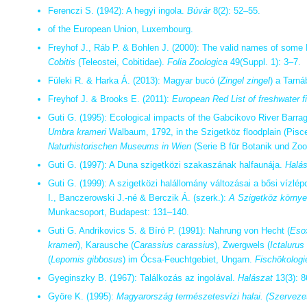
Ferenczi S. (1942): A hegyi ingola.
Búvár
8(2): 52–55.
of the European Union, Luxembourg.
Freyhof J., Ráb P. & Bohlen J. (2000): The valid names of some
Cobitis
(Teleostei, Cobitidae).
Folia Zoologica
49(Suppl. 1): 3–7.
Füleki R. & Harka Á. (2013): Magyar bucó (
Zingel zingel
) a Tarn
Freyhof J. & Brooks E. (2011):
European Red List of freshwater f
Guti G. (1995): Ecological impacts of the Gabcikovo River Barra
Umbra krameri
Walbaum, 1792, in the Szigetköz floodplain (Pisc
Naturhistorischen Museums in Wien
(Serie B für Botanik und Zoo
Guti G. (1997): A Duna szigetközi szakaszának halfaunája.
Halás
Guti G. (1999): A szigetközi halállomány változásai a bősi vízl
I., Banczerowski J.-né & Berczik Á. (szerk.):
A Szigetköz környez
Munkacsoport, Budapest: 131–140.
Guti G. Andrikovics S. & Bíró P. (1991): Nahrung von Hecht (
Eso
krameri
), Karausche (
Carassius carassius
), Zwergwels (
Ictalurus
(
Lepomis gibbosus
) im Ócsa-Feuchtgebiet, Ungarn.
Fischökologi
Gyeginszky B. (1967): Találkozás az ingolával.
Halászat
13(3): 8
Györe K. (1995):
Magyarország természetesvízi halai. (Szervezett