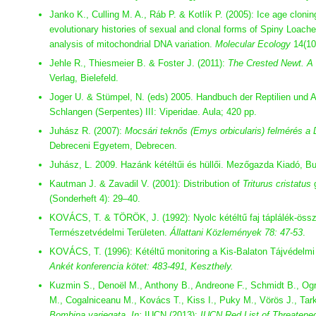
Janko K., Culling M. A., Ráb P. & Kotlík P. (2005): Ice age cloni
evolutionary histories of sexual and clonal forms of Spiny Loache
analysis of mitochondrial DNA variation.
Molecular Ecology
14(10
Jehle R., Thiesmeier B. & Foster J. (2011):
The Crested Newt. A 
Verlag, Bielefeld.
Joger U. & Stümpel, N. (eds) 2005. Handbuch der Reptilien und 
Schlangen (Serpentes) III: Viperidae. Aula; 420 pp.
Juhász R. (2007):
Mocsári teknős (Emys orbicularis) felmérés a D
Debreceni Egyetem, Debrecen.
Juhász, L. 2009. Hazánk kétéltűi és hüllői. Mezőgazda Kiadó, B
Kautman J. & Zavadil V. (2001): Distribution of
Triturus cristatus
g
(Sonderheft 4): 29–40.
KOVÁCS, T. & TÖRÖK, J. (1992): Nyolc kétéltű faj táplálék-össz
Természetvédelmi Területen.
Állattani Közlemények 78: 47-53
.
KOVÁCS, T. (1996): Kétéltű monitoring a Kis-Balaton Tájvédelmi 
Ankét konferencia kötet: 483-491, Keszthely.
Kuzmin S., Denoël M., Anthony B., Andreone F., Schmidt B., Og
M., Cogalniceanu M., Kovács T., Kiss I., Puky M., Vörös J., Tark
Bombina variegata.
In:
IUCN (2013):
IUCN Red List of Threatene