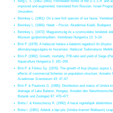
Berg L. S. (1962–1965):
Freshwater fishes of the U.S.S.R. and ad
improved and augmented, translated from Russian. Israel Program 
Jerusalem.
Berinkey L. (1961): On a new fish species of our fauna.
Vertebra
Berinkey L. (1966):
Halak – Pisces.
Akadémiai Kiadó, Budapest.
Berinkey L. (1972): Magyarország és a szomszédos területek éd
Múzeum gyűjteményében.
Vertebrata Hungarica
13: 3–24.
Bíró P. (1978): A halászat hatása a balatoni ragadozó őn (
Aspius 
állománynagyságára és hozamára.
Halászat Tudományos Mellék
Bíró P. (1982): Growth, mortality, P/B-ratio and yield of Siege (
Pel
Aquacultura Hungarica
3: 181–200.
Bíró P. & Fűrész Gy. (1976): The growth of Asp (
Aspius aspius
L.
effects of commercial fisheries on population structure.
Annales I
Academiae Scientiarum
43: 47–67.
Bíró P. & Paulovits G. (1995): Distribution and status of
Umbra kr
drainage of Lake Balaton, Hungary.
Annalen des Naturhistorisch
Botanik und Zoologie) 97: 470–477.
Botta I. & Keresztessy K. (1992): A hazai ingolafajok áttekintése
Botta I. (1981): Adatok a lápi póc (
Umbra krameri
Walbaum) szapo