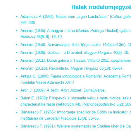
Halak irodalomjegyz
Adamicka P. (1984): Neues vom „argen Laichräuber” (
Cottus gobi
334–336.
Anonim (1935): A magyar márna (
Barbus Petényii
Heckel) újabb c
Halászat
36(5–6): 18–19.
Anonim (1956): Szivárványos ökle, fürge cselle.
Halászat
3(6): 1
Anonim (1986): Galóca – a Drávából.
Magyar Horgász
40(5): 15.
Anonim (2011): Dunai galóca a Tiszán.
Villantó
2011. szeptember
Anonim (2011b): Rekordlista.
Magyar Horgász
65(10): 66–67.
Antipa G. (1909):
Fauna ichtiologică a României.
Academia Română
Fondului Vasile Adamachi XVI./
Áron J. (2009):
A balin.
Áron József, Dunaújváros.
Balon E. (1958): Príspevok k poznaniu veku a rastu plotice leskle
charakteristike rastu niektorých rýb.
Poľnohospodárstvo
5(2): 28
Bănărescu P. (1956): Importanţa speciilor de
Gobio
ca indicatori 
Institutului de Cercetări Piscicole
15(3): 53–56.
Bănărescu P. (1961): Weitere systematische Studien über die G