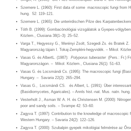
Szemere L. (1960): First data of some macroscopic fungi from Hu
hung. 52: 119–121.
Szemere L. (1965): Die unterirdischen Pilze des Karpatenbecken
Tóth B. (1999): Gombacönológiai vizsgálatok a Gyepes-völgybe
Közlem., Clusiana 38(1–3): 25–52.
Varga T., Hegyessy G., Merényi Zsolt, Szegedi Zs. és Bratek Z. 
Magyarország tájain I. Tokaj-Zempléni-hegyvidék. – Mikol. Közle
Vasas G. és AlbertL. (1987):
Polyporus tuberaster
(Pers.: Fr.) Fr
Magyarországon. – Mikol. Közlem., Clusiana 26(1): 51–63.
Vasas G. és Locsmándi Cs. (1995): The macroscopic fungi (Bas
Hungary. – Savaria 22(2): 265–294.
Vasas G., Locsmándi CS. és Albert, L. (1991): Über interessante
(Basidiomycetes, Agaricales). – Annls hist.-nat. Mus. natn. hung
Vesterholt J., Asman W. A. H. és Christensen M. (2000): Nitrogen
poor and sandy soils. – Svampe 42: 53–60.
Zagyva T. (1997): Contribution to the knowledge of macroscopic 
Western Hungary. – Savaria 24(2): 122–126.
Zagyva T. (2000): Szubalpin gyepek mikológiai felmérése az Őrs