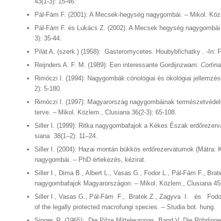
43(1-3): 15-46.
Pál-Fám F. (2001): A Mecsek-hegység nagygombái. – Mikol. Közl
Pál-Fám F. és Lukács Z. (2002): A Mecsek hegység nagygombái 2
3): 35-44.
Pilát A. (szerk.) (1958): Gasteromycetes. Houbybřichatky . -In: F
Reijnders A. F. M. (1989): Een interessante Gordijnzwam:
Cortin
Rimóczi I. (1994): Nagygombák cönológiai és ökológiai jellemzés
2): 5-180.
Rimóczi I. (1997): Magyarország nagygombáinak természetvéde
terve. – Mikol. Közlem., Clusiana 36(2-3): 65-108.
Siller I. (1999): Ritka nagygombafajok a Kékes Észak erdőrezer
siana 38(1–2): 11–24.
Siller I. (2004): Hazai montán bükkös erdőrezervátumok (Mátra:
nagygombái. – PhD értekezés, kézirat.
Siller I., Dima B., Albert L., Vasas G., Fodor L., Pál-Fám F., Bra
nagygombafajok Magyarországon. – Mikol. Közlem., Clusiana 45 (
Siller I., Vasas G., Pál-Fám F., Bratek Z., Zagyva I. és Fodo
of the legally protected macrofungi species. – Studia bot. hung.
Singer, R. (1965): Die Pilze Mitteleuropas. Band V. Die Röhrlinge