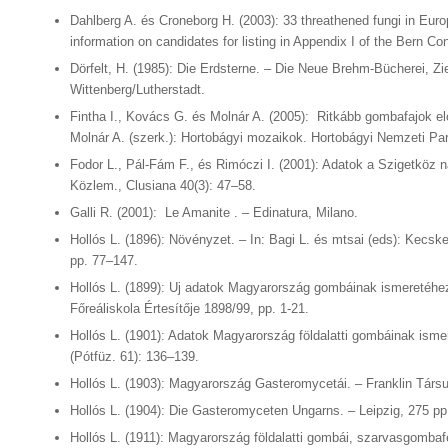
Dahlberg A. és Croneborg H. (2003): 33 threathened fungi in Eu
information on candidates for listing in Appendix I of the Bern C
Dörfelt, H. (1985): Die Erdsterne. – Die Neue Brehm-Bücherei, Z
Wittenberg/Lutherstadt.
Fintha I., Kovács G. és Molnár A. (2005): Ritkább gombafajok el
Molnár A. (szerk.): Hortobágyi mozaikok. Hortobágyi Nemzeti Pa
Fodor L., Pál-Fám F., és Rimóczi I. (2001): Adatok a Szigetköz
Közlem., Clusiana 40(3): 47–58.
Galli R. (2001): Le Amanite . – Edinatura, Milano.
Hollós L. (1896): Növényzet. – In: Bagi L. és mtsai (eds): Kecs
pp. 77–147.
Hollós L. (1899): Uj adatok Magyarország gombáinak ismeretéhez
Főreáliskola Értesítője 1898/99, pp. 1-21.
Hollós L. (1901): Adatok Magyarország földalatti gombáinak isme
(Pótfüz. 61): 136–139.
Hollós L. (1903): Magyarország Gasteromycetái. – Franklin Társu
Hollós L. (1904): Die Gasteromyceten Ungarns. – Leipzig, 275 pp
Hollós L. (1911): Magyarország földalatti gombái, szarvasgomba