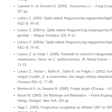
Ladurner H. és Simonini G. (2003):
Xerocomus s.l
. – Fungi Euro
527 pp.
Lukács Z. (2002): Újabb adatok Magyarország nagygombavilágáho
41(2–3): 45–52.
Lukács Z. (2004 b): Újabb adatok Magyarország kalaposgomba fló
gombák. – Magyar Gombász 2(3): 8–14.
Lukács Z. (2004a): Újabb adatok Magyarország nagygombavilágáh
43(1–3): 75–82.
Lukács Z. és Király I. (1995): Feketedő és vörösöd ő rókagombá
melanoxeros
Desm. és
C. ianthinoxanthus
(R. Maire) Kühner. –
12–15.
Lukács Z., Nyilas I., Bathó A., Gábor E. és Polgári J. (2001): 
megyei Csödén, ill. a szomszédos Vas megye néhány településé
Clusiana 40(1–2): 77–88.
Montecchi A. és Sarasini M. (2000): Funghi ipogei d’Europa. – A.
Moser M. (1983): Die Röhrlinge und Blätterpilze. – Kleine Krypto
Verlag, Stuttgart, New York, 252 pp.
Nagy L. (2004): Fungisztikai vizsgálatok az Alföldön 1997 és 2003