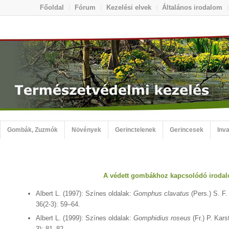
Főoldal
Fórum
Kezelési elvek
Általános irodalom
Gombák, Zuzmók
Növények
Gerinctelenek
Gerincesek
Inva
A védett gombákhoz kapcsolódó iroda
Albert L. (1997): Színes oldalak:
Gomphus clavatus
(Pers.) S. F.
36(2-3): 59–64.
Albert L. (1999): Színes oldalak:
Gomphidius roseus
(Fr.) P. Kar
3): 81–82.