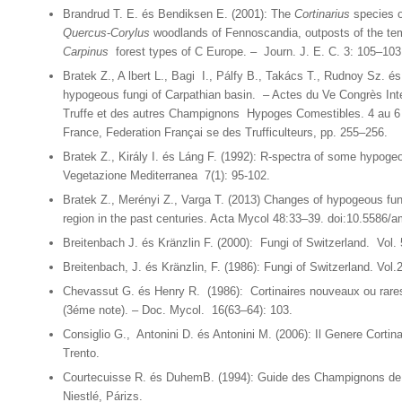
Brandrud T. E. és Bendiksen E. (2001): The
Cortinarius
species o
Quercus
-
Corylus
woodlands of Fennoscandia, outposts of the t
Carpinus
forest types of C Europe. – Journ. J. E. C. 3: 105–103
Bratek Z., A lbert L., Bagi I., Pálfy B., Takács T., Rudnoy Sz. 
hypogeous fungi of Carpathian basin. – Actes du Ve Congrès Inter
Truffe et des autres Champignons Hypoges Comestibles. 4 au 6
France, Federation Françai se des Trufficulteurs, pp. 255–256.
Bratek Z., Király I. és Láng F. (1992): R-spectra of some hypog
Vegetazione Mediterranea 7(1): 95-102.
Bratek Z., Merényi Z., Varga T. (2013) Changes of hypogeous fu
region in the past centuries. Acta Mycol 48:33–39. doi:10.5586/
Breitenbach J. és Kränzlin F. (2000): Fungi of Switzerland. Vol.
Breitenbach, J. és Kränzlin, F. (1986): Fungi of Switzerland. Vol.
Chevassut G. és Henry R. (1986): Cortinaires nouveaux ou rare
(3éme note). – Doc. Mycol. 16(63–64): 103.
Consiglio G., Antonini D. és Antonini M. (2006): Il Genere Cortinar
Trento.
Courtecuisse R. és DuhemB. (1994): Guide des Champignons de 
Niestlé, Párizs.