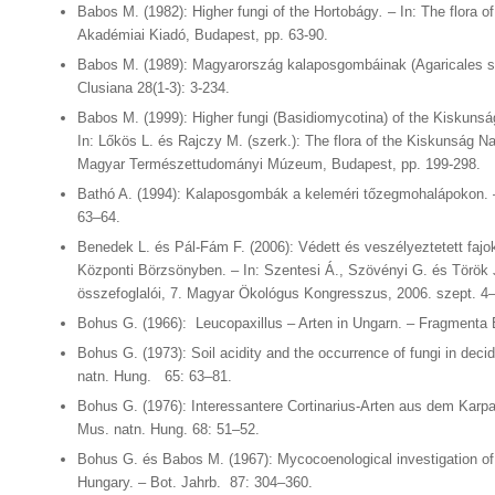
Babos M. (1982): Higher fungi of the Hortobágy
.
– In: The flora o
Akadémiai Kiadó, Budapest, pp. 63-90.
Babos M. (1989): Magyarország kalaposgombáinak (Agaricales s. 
Clusiana 28(1-3): 3-234.
Babos M. (1999): Higher fungi (Basidiomycotina) of the Kiskunság
In: Lőkös L. és Rajczy M. (szerk.): The flora of the Kiskunság Na
Magyar Természettudományi Múzeum, Budapest, pp. 199-298.
Bathó A. (1994): Kalaposgombák a keleméri tőzegmohalápokon. 
63–64.
Benedek L. és Pál-Fám F. (2006): Védett és veszélyeztetett fajok
Központi Börzsönyben. – In: Szentesi Á., Szövényi G. és Török 
összefoglalói, 7. Magyar Ökológus Kongresszus, 2006. szept. 4–
Bohus G. (1966): Leucopaxillus – Arten in Ungarn. – Fragmenta B
Bohus G. (1973): Soil acidity and the occurrence of fungi in decid
natn. Hung. 65: 63–81.
Bohus G. (1976): Interessantere Cortinarius-Arten aus dem Karpat
Mus. natn. Hung. 68: 51–52.
Bohus G. és Babos M. (1967): Mycocoenological investigation of 
Hungary. – Bot. Jahrb. 87: 304–360.