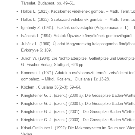
Társulat, Budapest, pp. 49–51.
Hollós L. (1913): Kecskemét vidékének gombái. – Math. Term.tud.
Hollós L. (1933): Szekszárd vidékének gombái. – Math. Term.tud.
Igmándy Z. (1981): Hazánk csövestaplói (Polyporaceae s. l.). – D
Iváncsik I. (1994): Adatok Újszász környékének gombavilágáról. 
Juhász L. (1960): Új adat Magyarország kalaposgomba flórájához
Évkönyve 6: 169.
Jülich W. (1984): Die Nichtblätterpilze, Gallertpilze und Bauchpilz
G. Fischer Verlag, Stuttgart, 626 pp.
Konecsni I. (1971): Adatok a csévharaszti termés zetvédelmi terü
gombához. – Mikol. Közlem., Clusiana ( 1): 13-28.
Közlem., Clusiana 36(2–3): 59–64.
Krieglsteiner G. J. (szerk.) (2000 a): Die Grosspilze Baden-Württ
Krieglsteiner G. J. (szerk.) (2000 b): Die Grosspilze Baden-Württ
Krieglsteiner G. J. (szerk.) (2001): Die Grosspilze Baden-Württe
Krieglsteiner G. J. (szerk.) (2003): Die Grosspilze Baden-Württe
Krisai-Greilhuber I. (1992): Die Makromyzeten im Raum von Wien.
Verlag.