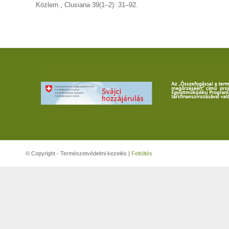
Közlem., Clusiana 39(1–2): 31–92.
© Copyright - Természetvédelmi kezelés |
Feltöltés