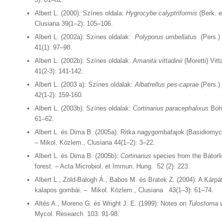
Albert L. (2000): Színes oldala:
Hygrocybe calyptriformis
(Berk. e
Clusiana 39(1–2): 105–106.
Albert L. (2002a): Színes oldalak:
Polyporus umbellatus
(Pers.) 
41(1): 97–98.
Albert L. (2002b): Színes oldalak:
Amanita vittadinii
(Moretti) Vitt
41(2-3): 141-142.
Albert L. (2003 a): Színes oldalak:
Albatrellus pes-caprae
(Pers.)
42(1-2): 159-160.
Albert L. (2003b): Színes oldalak:
Cortinarius paracephalixus
Bohu
61–62.
Albert L. és Dima B. (2005a): Ritka nagygombafajok (Basidiomyc
– Mikol. Közlem., Clusiana 44(1–2): 3–22.
Albert L. és Dima B. (2005b):
Cortinarius
species from the Bátorli
forest. – Acta Microbiol. et Immun. Hung. 52 (2): 223.
Albert L., Zöld-Balogh Á., Babos M. és Bratek Z. (2004): A Kárp
kalapos gombái. – Mikol. Közlem., Clusiana 43(1–3): 61–74.
Altés A., Moreno G. és Wright J. E. (1999): Notes on
Tulostoma 
Mycol. Research 103: 91-98.